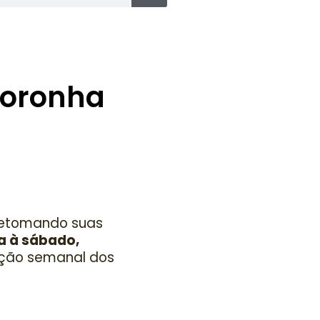
Noronha
 retomando suas
a à sábado,
ção semanal dos