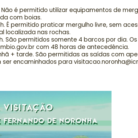
. Não é permitido utilizar equipamentos de merg
ada com boias.
6h. É permitido praticar mergulho livre, sem ace
al localizada nas rochas.
3h. São permitidos somente 4 barcos por dia. O
mbio.gov.br com 48 horas de antecedência.
hã + tarde. São permitidas as saídas com ape
m ser encaminhados para visitacao.noronha@ic