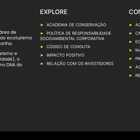
EXPLORE
CO
ACADEMIA DE CONSERVAÇÃO
A
 área de
POLÍTICA DE RESPONSABILIDADE
C
s ao ecoturismo
SOCIOAMBIENTAL CORPORATIVA
E
ronha.
CÓDIGO DE CONDUTA
M
urismo e
IMPACTO POSITIVO
P
idade), o
RELAÇÃO COM OS INVESTIDORES
 no DNA do
A
R