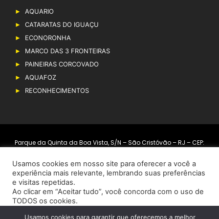
AQUARIO
CATARATAS DO IGUAÇU
ECONORONHA
MARCO DAS 3 FRONTEIRAS
PAINEIRAS CORCOVADO
AQUAFOZ
RECONHECIMENTOS
Parque da Quinta da Boa Vista, S/N – São Cristóvão – RJ – CEP:
20940-040.
Usamos cookies em nosso site para oferecer a você a
Aviso de Privacidade
experiência mais relevante, lembrando suas preferências
e visitas repetidas.
Ao clicar em “Aceitar tudo”, você concorda com o uso de
TODOS os cookies.
Veja a nossa
Política de Privacidade
e os
Termos e
Usamos cookies para garantir que oferecemos a melhor
Copyright © 2019 – Grupo Cataratas. Todos os direitos reservados