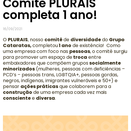
Comitê PLURAIS
completa 1 ano!
16/09/2021
O
PLURAIS
, nosso
comitê
de
diversidade
do
Grupo
Cataratas,
completou
1 ano
de existência! Como
uma empresa com foco nas
pessoas
, o comitê surgiu
para
promover um espaço de
troca
entre
embaixadores que compõem grupos
socialmente
minorizados
(mulheres, pessoas com deficiências –
PCD’s – pessoas trans, LGBTQIA+, pessoas gordas,
negros, indígenas, imigrantes vulneráveis e 50+) e
pensar
ações práticas
que colaborem para a
construção
de uma empresa cada vez mais
consciente
e
diversa
.