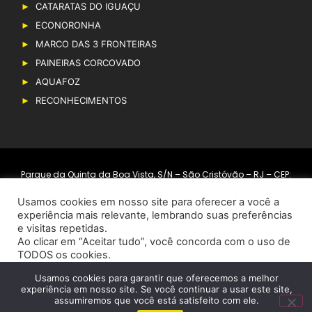
CATARATAS DO IGUAÇU
ECONORONHA
MARCO DAS 3 FRONTEIRAS
PAINEIRAS CORCOVADO
AQUAFOZ
RECONHECIMENTOS
Parque da Quinta da Boa Vista, S/N – São Cristóvão – RJ – CEP:
20940-040.
Usamos cookies em nosso site para oferecer a você a
Aviso de Privacidade
experiência mais relevante, lembrando suas preferências
e visitas repetidas.
Ao clicar em “Aceitar tudo”, você concorda com o uso de
TODOS os cookies.
Veja a nossa
Política de Privacidade
e os
Termos e
Usamos cookies para garantir que oferecemos a melhor
Condições de Uso
.
Copyright © 2019 – Grupo Cataratas. Todos os direitos reservados
experiência em nosso site. Se você continuar a usar este site,
assumiremos que você está satisfeito com ele.
Desenvolvido por
RioMarca Agência Web
Aceitar Tudo