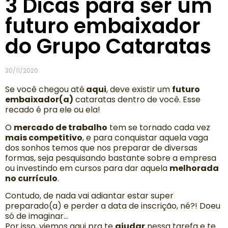
3 Dicas para ser um
futuro embaixador
do Grupo Cataratas
30/11/2020
Se você chegou até
aqui
, deve existir um
futuro
embaixador(a)
cataratas dentro de você. Esse
recado é pra ele ou ela!
O
mercado de trabalho
tem se tornado cada vez
mais competitivo
, e para conquistar aquela vaga
dos sonhos temos que nos preparar de diversas
formas, seja pesquisando bastante sobre a empresa
ou investindo em cursos para dar aquela
melhorada
no currículo
.
Contudo, de nada vai adiantar estar super
preparado(a) e perder a data de inscrição, né?! Doeu
só de imaginar…
Por isso, viemos aqui pra te
ajudar
nessa tarefa e te