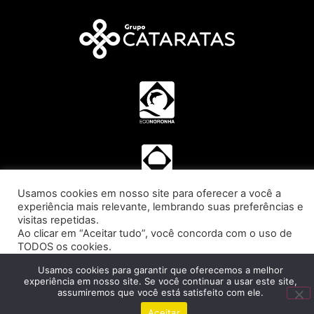
Usamos cookies em nosso site para oferecer a você a
experiência mais relevante, lembrando suas preferências e
visitas repetidas.
Ao clicar em “Aceitar tudo”, você concorda com o uso de
TODOS os cookies.
Veja a nossa
Política de Privacidade
e os
Termos e
Usamos cookies para garantir que oferecemos a melhor
Condições de Uso
.
experiência em nosso site. Se você continuar a usar este site,
assumiremos que você está satisfeito com ele.
Aceitar Tudo
Aceitar