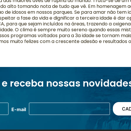
 das maiores aves de rapina do mundo. Trata-se de um ani
re do alto tomando nota de tudo que vê. Em homenagem a
ão de idosos em nossos parques. Se para amar não tem id
eitar a fase da vida e dignificar a terceira idade é dar
para que sejam incluídos na áreas, trazendo a oxigena
idade. O clima é sempre muito sereno quando essas mis
nossos programas voltados para a 3a idade se tornam ma
mos muito felizes com a crescente adesão e resultados o
 e receba nossas novidade
E-mail