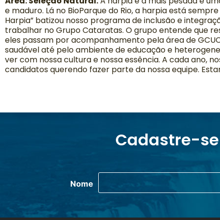
Área: Seleção Natural.
A harpia é a mais pesada e uma
e maduro. Lá no BioParque do Rio, a harpia está semp
Harpia” batizou nosso programa de inclusão e integraç
trabalhar no Grupo Cataratas. O grupo entende que resp
eles passam por acompanhamento pela área de GCUCA, 
saudável até pelo ambiente de educação e heterogene
ver com nossa cultura e nossa essência. A cada ano, 
candidatos querendo fazer parte da nossa equipe. Esta
Cadastre-se
Nome