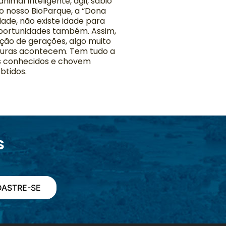
mal Inteligente, ágil, sábio
o nosso BioParque, a “Dona
ade, não existe idade para
 oportunidades também. Assim,
ção de gerações, algo muito
turas acontecem. Tem tudo a
is conhecidos e chovem
btidos.
s